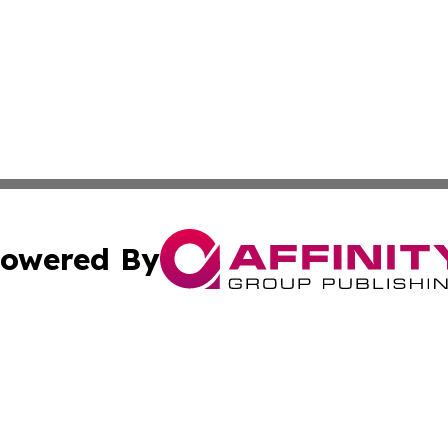
owered By
ubmit Press Release
Terms & Conditions
Copyright/DMCA
cs Inc. dba Affinity Group Publishing & Lisbon Daily Sun.
Cookie Settings / Your Privacy Choices