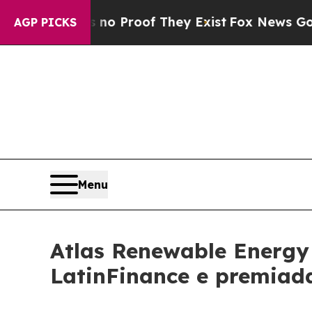
Offers no Proof They Exist
Fox News Goes Quiet a
AGP PICKS
Menu
Atlas Renewable Energy
LatinFinance e premiada