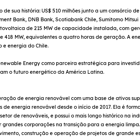
o de sua história: US$ 510 milhões junto a um consórcio de i
tment Bank, DNB Bank, Scotiabank Chile, Sumitomo Mitsui
 fotovoltaica de 215 MW de capacidade instalada, com g
418 MW, equivalentes a quatro horas de geração. A ener
e energia do Chile.
enewable Energy como parceira estratégica para investid
m o futuro energético da América Latina.
ração de energia renovável com uma base de ativos supe
etos de energia renovável desde o início de 2017. Ela é f
etor de renováveis, e possui o mais longo histórico na in
 grandes corporações na transição para a energia limp
vimento, construção e operação de projetos de grande esc