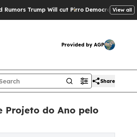
Trump Will cut Pirro
Democratic Socialists of A
View all
Provided by AGP
Share
 Projeto do Ano pelo