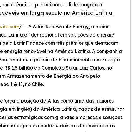
excelência operacional e liderança da
ováveis em larga escala na América Latina.
wire.com
/ -- A Atlas Renewable Energy, a maior
ca Latina e líder regional em soluções de energia
ida pela LatinFinance com três prêmios que destacam
de energia renovável na América Latina. A companhia
 Ano, recebeu o prêmio de Financiamento em Energia
 R$ 1,5 bilhão do Complexo Solar Luiz Carlos, no
o em Armazenamento de Energia do Ano pelo
pa I & II, no Chile.
eforça a posição da Atlas como uma das maiores
gla em inglês) da América Latina, capaz de estruturar
rcerias estratégicas com grandes empresas e soluções
nhia não apenas conduziu dois dos financiamentos